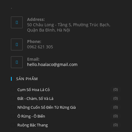
.
Address:
50 Châu Long - Tầng 5, Phường Trúc Bạch,
Quận Ba Đình, Hà Nội
Phone:
0962 621 305
Email:
hello.hoalaco@gmail.com
SẢN PHẨM
Cụm Sổ Hoa Lá Cỏ
(0)
Đất - Chàm, Sổ Và Lá
(0)
Những Cuốn Sổ Đến Từ Rừng Già
(0)
Ô Rừng - Ô Biển
(0)
Ruộng Bậc Thang
(0)