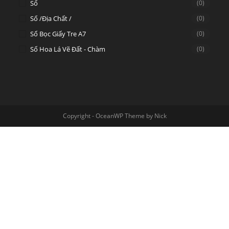
Sổ
(0)
Sổ /địa Chất /
(0)
Sổ Bọc Giấy Tre A7
(0)
Sổ Hoa Lá Vẽ Đất - Chàm
(0)
Copyright - OceanWP Theme by Nick